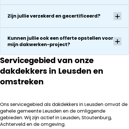
tegenkomen
sterren revie
worden
waard door
vakkundig
Zijn jullie verzekerd en gecertificeerd?
zijn
gerepareerd
vakkundighei
zonder extra
en snelle
kosten. Maar
Kunnen jullie ook een offerte opstellen voor
service
ook dan
mijn dakwerken-project?
communeren
ze goed en
Servicegebied van onze
transparant. I
kan ze
dakdekkers in Leusden en
aanraden.
omstreken
Ons servicegebied als dakdekkers in Leusden omvat de
gehele gemeente Leusden en de omliggende
gebieden. Wij zijn actief in Leusden, Stoutenburg,
Achterveld en de omgeving.