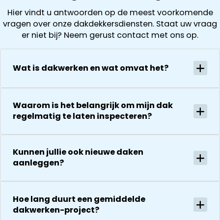
het loskoppel
achterstallig
( laten ook
Hier vindt u antwoorden op de meest voorkomende
en
onderhoud
foto’s zien). D
vragen over onze dakdekkersdiensten. Staat uw vraag
terugplaatse
had. Wij
offerte is
er niet bij? Neem gerust contact met ons op.
van de
kregen direct
vervolgens
zonnepanelen
een offerte
helder en
Alles goed
uitgewerkt en
gedurende he
Wat is dakwerken en wat omvat het?
gecoördineer
na 1 week late
hele proces
en
al helemaal
houden ze je
georganiseer
herstel. Nu 1
goed op de
absoluut een
Waarom is het belangrijk om mijn dak
week later wil
hoogte van d
aanrader!
regelmatig te laten inspecteren?
dakdekker Ja
stand van
bedanken
zaken.
voor de
De reparatie
uitvoering en
Kunnen jullie ook nieuwe daken
gaat
zijn
aanleggen?
vervolgens
vriendelijkheid
conform
Het is nog
afspraak en
steeds
onverwachte
Hoe lang duurt een gemiddelde
droog!!! Dus
dakwerken-project?
zaken die ze
zeker een 5