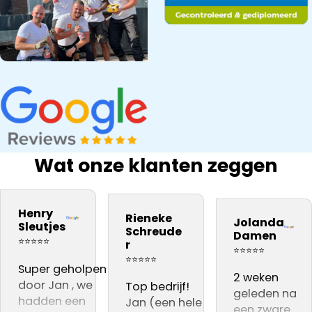
Wat onze klanten zeggen
bedrijf na onze
Snel gewerkt.
kwaliteit
inspectie,
ervaring
Prima
materiaal. Zij
Dakdekker Ja
Henry
Rieneke
daarom aan
kwaliteit.
Jolanda
vakmannen
gebeld, die
Sleutjes
Schreude
Damen
iedereen
Vooral dat
Harrie en Atill
reageerde
⭐⭐⭐⭐⭐
r
⭐⭐⭐⭐⭐
adviseren .👍👍👍
de
hebben
direct en een
⭐⭐⭐⭐⭐
Super geholpen
dakinspectie
voortreffelijke
dag later sto
2 weken
door Jan , we
live gevolgd
Top bedrijf!
werk
Jan al op het
geleden na
hadden een
kon worden
Jan (een hele
afgeleverd. Zij
dak voor de
een zware