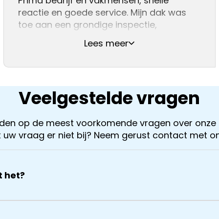
Prima bedrijf en vakmensen, snelle
achtergelaten.
reactie en goede service. Mijn dak was
Aanrader!!
toe aan een grondige inspectie,
Dakdekker Jan gebeld, die reageerde
Lees meer
direct en een dag later stond Jan al op
het dak voor de gratis(!) inspectie. Er
werden een paar acute zaken
Veelgestelde vragen
orden op de meest voorkomende vragen over onze 
 uw vraag er niet bij? Neem gerust contact met o
t het?