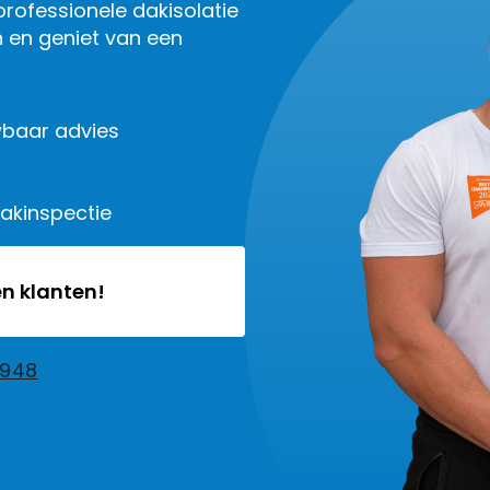
ofessionele dakisolatie
 en geniet van een
baar advies
dakinspectie
n klanten!
2948