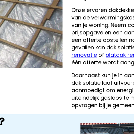
Onze ervaren dakdekker
van de verwarmingskos
van je woning. Neem con
prijsopgave en een aan
een offerte opstellen n
gevallen kan dakisolat
renovatie
of
platdak re
één offerte wordt aang
Daarnaast kun je in aa
dakisolatie laat uitvo
aanmoedigt om energi
uiteindelijk gasloos te
opvragen bij je gemeent
?