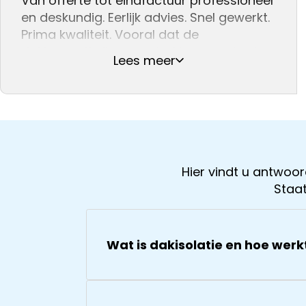
Van offerte tot eindfactuur professioneel
en deskundig. Eerlijk advies. Snel gewerkt.
Prima kwaliteit. Vooral dat de
dakinspectie live gevolgd kon worden in
Lees meer
de woonkamer, waar ter plekke een
offerte werd opgesteld, kwam zeer
professioneel over.
Hier vindt u antwo
Staat
Wat is dakisolatie en hoe werk