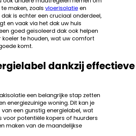
t u ook andere maatregelen nemen om
r te maken, zoals
vloerisolatie
en
dak is echter een cruciaal onderdeel,
gt en vaak via het dak uw huis
 een goed geïsoleerd dak ook helpen
 koeler te houden, wat uw comfort
 goede komt.
rgielabel dankzij effectieve
akisolatie een belangrijke stap zetten
n energiezuinige woning. Dit kan je
en van een gunstig energielabel, wat
is voor potentiële kopers of huurders
llen maken van de maandelijkse