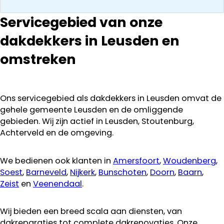
communeren
ze goed en
Servicegebied van onze
transparant. I
dakdekkers in Leusden en
kan ze
aanraden.
omstreken
Ons servicegebied als dakdekkers in Leusden omvat de
gehele gemeente Leusden en de omliggende
gebieden. Wij zijn actief in Leusden, Stoutenburg,
Achterveld en de omgeving.
We bedienen ook klanten in
Amersfoort
,
Woudenberg
,
Soest
,
Barneveld
,
Nijkerk
,
Bunschoten
,
Doorn
,
Baarn
,
Zeist
en
Veenendaal
.
Wij bieden een breed scala aan diensten, van
dakreparaties tot complete dakrenovaties. Onze