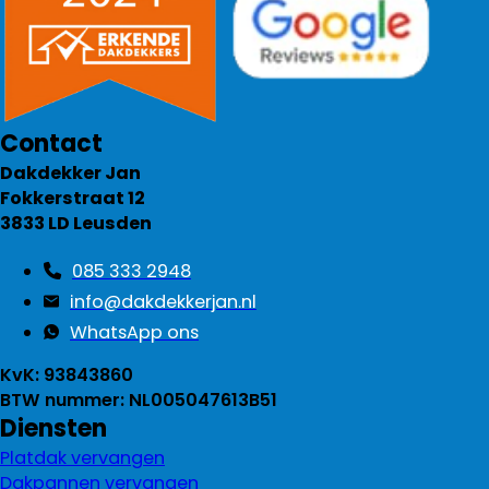
Contact
Dakdekker Jan
Fokkerstraat 12
3833 LD Leusden
085 333 2948
info@dakdekkerjan.nl
WhatsApp ons
KvK: 93843860
BTW nummer: NL005047613B51
Diensten
Platdak vervangen
Dakpannen vervangen