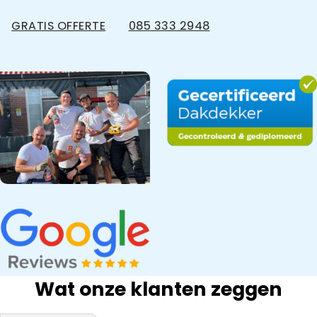
GRATIS OFFERTE
085 333 2948
Wat onze klanten zeggen
bedrijf na onze
Snel gewerkt.
kwaliteit