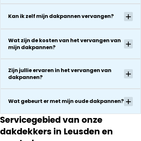
voor de
De reparatie
uitvoering en
gaat
Kan ik zelf mijn dakpannen vervangen?
zijn
vervolgens
vriendelijkheid
conform
Het is nog
afspraak en
steeds
onverwachte
Wat zijn de kosten van het vervangen van
droog!!! Dus
mijn dakpannen?
zaken die ze
zeker een 5
tegenkomen
sterren revie
worden
waard door
vakkundig
Zijn jullie ervaren in het vervangen van
zijn
gerepareerd
dakpannen?
vakkundighei
zonder extra
en snelle
kosten. Maar
service
ook dan
Wat gebeurt er met mijn oude dakpannen?
communeren
ze goed en
Servicegebied van onze
transparant. I
kan ze
dakdekkers in Leusden en
aanraden.